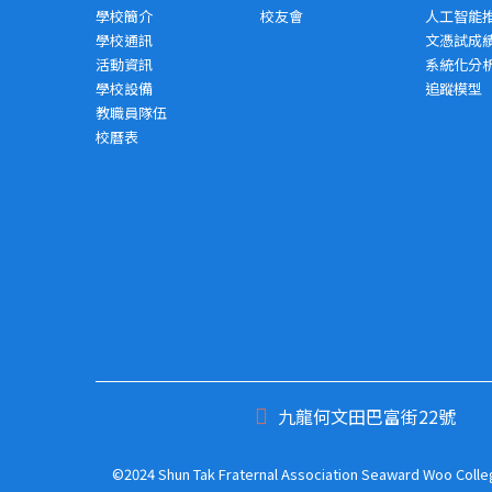
學校簡介
校友會
人工智能
學校通訊
文憑試成
活動資訊
系統化分
學校設備
追蹤模型
教職員隊伍
校曆表
九龍何文田巴富街22號
©2024 Shun Tak Fraternal Association Seaward Woo College