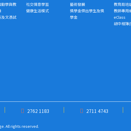
推動學與教
社交情意學習
藝術發展
教育局培
績
健康生活模式
獎學金傑出學生及獎
教師專用
析及文憑試
學金
eClass
胡中相簿(
2762 1183
2711 4743
. All rights reserved.