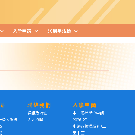
入學申請
50周年活動
網站
聯絡我們
入學申請
通訊及地址
中一候補學位申請
一登入系統
人才招聘
2026-27
局
申請各級插班 (中二
城
至中五)