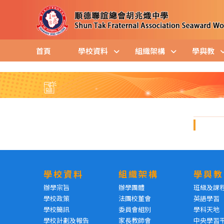
首頁
學校資料
組織架構
學與教
學校資料
組織架構
學與教
辦學宗旨
辦學團體
班級及課
學校政策
法團校董會
英語學習
學校簡訊
委員會組別
學科天地
學校計劃及報告
家長教師會
中央學習