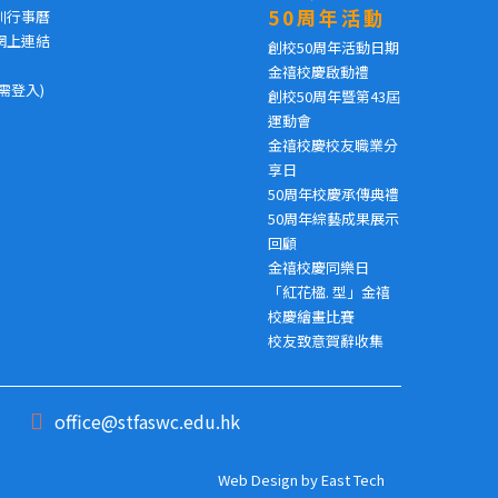
50周年活動
訓行事曆
網上連結
創校50周年活動日期
金禧校慶啟動禮
需登入)
創校50周年暨第43屆
運動會
金禧校慶校友職業分
享日
50周年校慶承傳典禮
50周年綜藝成果展示
回顧
金禧校慶同樂日
「紅花楹. 型」金禧
校慶繪畫比賽
校友致意賀辭收集
office@stfaswc.edu.hk
Web Design
by
East Tech