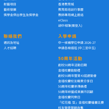
射藝項目
香港教育城
藝術發展
教育局培訓行事曆
獎學金傑出學生及獎學金
教師專用網上連結
eClass
胡中相簿(需登入)
聯絡我們
入學申請
通訊及地址
中一候補學位申請 2026-27
人才招聘
申請各級插班 (中二至中五)
50周年活動
創校50周年活動日期
金禧校慶啟動禮
創校50周年暨第43屆運動會
金禧校慶校友職業分享日
50周年校慶承傳典禮
50周年綜藝成果展示回顧
金禧校慶同樂日
「紅花楹. 型」金禧校慶繪畫比賽
校友致意賀辭收集