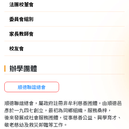
法團校董會
委員會組別
家長教師會
校友會
辦學團體
順德聯誼總會
順德聯誼總會，屬政府註冊非牟利慈善圑體，由順德邑
彥於一九四七創立，最初為同鄉組織，服務桑梓，
後來發展成社會服務圑體，從事慈善公益、興學育才、
敬老慈幼及救災卹難等工作。