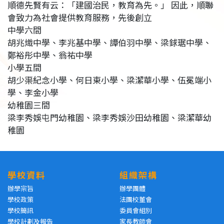
順德先賢有云：「建國治民，教育為先。」 因此，順聯
會致力為社會提供教育服務，先後創立
中學六間
胡兆熾中學、李兆基中學、譚伯羽中學、梁銶琚中學、
鄭裕彤中學、翁祐中學
小學五間
胡少渠紀念小學、何日東小學、梁潔華小學、伍冕端小
學、李金小學
幼稚園三間
梁李秀娛屯門幼稚園、梁李秀娛沙田幼稚園、梁潔華幼
稚園
學校資料
組織架構
辦學宗旨
辦學團體
學校政策
法團校董會
學校簡訊
委員會組別
學校計劃及報告
家長教師會