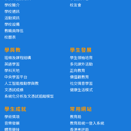
學校簡介
校友會
學校通訊
活動資訊
學校設備
教職員隊伍
校曆表
學與教
學生發展
班級及課程結構
學生領袖培育
英語學習
多元課外活動
學科天地
正向教育
中央學習平台
價值觀教育
人工智能推動學與教
社交情意學習
文憑試成績
健康生活模式
系統化分析及文憑試追蹤模型
學生成就
常用網站
學術獎項
教育局
音樂發展
教育局統一登入系統
體育競技
香港考評局