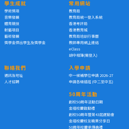
學生成就
常用網站
學術獎項
教育局
音樂發展
教育局統一登入系統
體育競技
香港考評局
射藝項目
香港教育城
藝術發展
教育局培訓行事曆
獎學金傑出學生及獎學金
教師專用網上連結
eClass
胡中相簿(需登入)
聯絡我們
入學申請
通訊及地址
中一候補學位申請 2026-27
人才招聘
申請各級插班 (中二至中五)
50周年活動
創校50周年活動日期
金禧校慶啟動禮
創校50周年暨第43屆運動會
金禧校慶校友職業分享日
50周年校慶承傳典禮