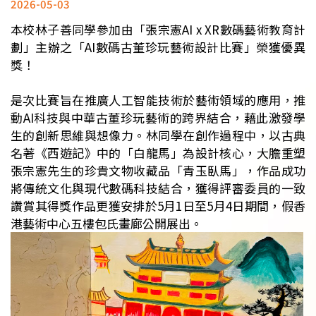
2026-05-03
本校林子善同學參加由「張宗憲AI x XR數碼藝術教育計
劃」主辦之「AI數碼古董珍玩藝術設計比賽」榮獲優異
獎！
是次比賽旨在推廣人工智能技術於藝術領域的應用，推
動AI科技與中華古董珍玩藝術的跨界結合，藉此激發學
生的創新思維與想像力。林同學在創作過程中，以古典
名著《西遊記》中的「白龍馬」為設計核心，大膽重塑
張宗憲先生的珍貴文物收藏品「青玉臥馬」，作品成功
將傳統文化與現代數碼科技結合，獲得評審委員的一致
讚賞其得獎作品更獲安排於5月1日至5月4日期間，假香
港藝術中心五樓包氏畫廊公開展出。