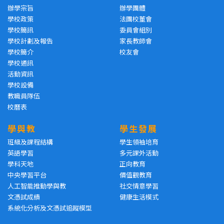
辦學宗旨
辦學團體
學校政策
法團校董會
學校簡訊
委員會組別
學校計劃及報告
家長教師會
學校簡介
校友會
學校通訊
活動資訊
學校設備
教職員隊伍
校曆表
學與教
學生發展
班級及課程結構
學生領袖培育
英語學習
多元課外活動
學科天地
正向教育
中央學習平台
價值觀教育
人工智能推動學與教
社交情意學習
文憑試成績
健康生活模式
系統化分析及文憑試追蹤模型