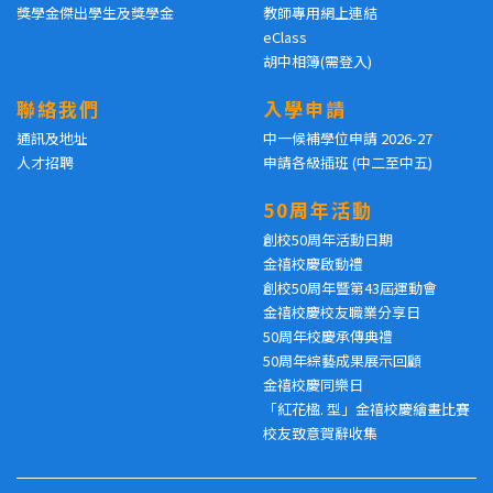
獎學金傑出學生及獎學金
教師專用網上連結
eClass
胡中相簿(需登入)
聯絡我們
入學申請
通訊及地址
中一候補學位申請 2026-27
人才招聘
申請各級插班 (中二至中五)
50周年活動
創校50周年活動日期
金禧校慶啟動禮
創校50周年暨第43屆運動會
金禧校慶校友職業分享日
50周年校慶承傳典禮
50周年綜藝成果展示回顧
金禧校慶同樂日
「紅花楹. 型」金禧校慶繪畫比賽
校友致意賀辭收集