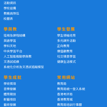
活動資訊
學校設備
教職員隊伍
校曆表
學與教
學生發展
班級及課程結構
學生領袖培育
英語學習
多元課外活動
學科天地
正向教育
中央學習平台
價值觀教育
人工智能推動學與教
社交情意學習
文憑試成績
健康生活模式
系統化分析及文憑試追蹤模型
學生成就
常用網站
學術獎項
教育局
音樂發展
教育局統一登入系統
體育競技
香港考評局
射藝項目
香港教育城
藝術發展
教育局培訓行事曆