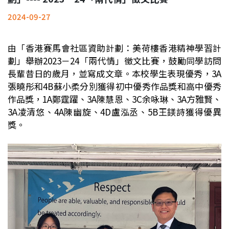
2024-09-27
由「香港賽馬會社區資助計劃：美荷樓香港精神學習計
劃」舉辦2023－24「兩代情」徵文比賽，鼓勵同學訪問
長輩昔日的歲月，並寫成文章。本校學生表現優秀，3A
張曉彤和4B蘇小柔分別獲得初中優秀作品獎和高中優秀
作品獎，1A鄭霆躍、3A陳慧恩、3C余咏琳、3A方雅賢、
3A凌清悠、4A陳幽旋、4D盧泓丞、5B王鎂詩獲得優異
獎。