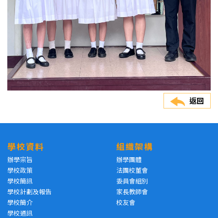
返回
學校資料
組織架構
辦學宗旨
辦學團體
學校政策
法團校董會
學校簡訊
委員會組別
學校計劃及報告
家長教師會
學校簡介
校友會
學校通訊