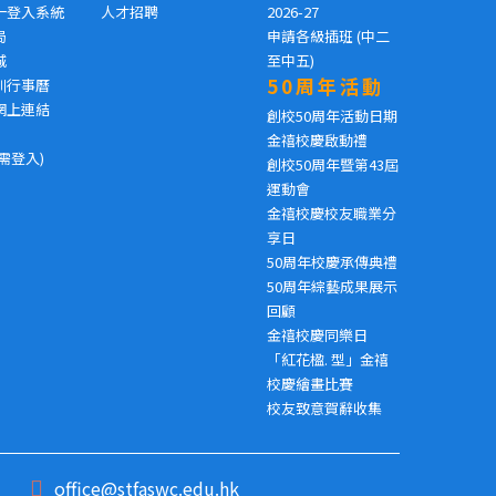
一登入系統
人才招聘
2026-27
局
申請各級插班 (中二
城
至中五)
50周年活動
訓行事曆
網上連結
創校50周年活動日期
金禧校慶啟動禮
需登入)
創校50周年暨第43屆
運動會
金禧校慶校友職業分
享日
50周年校慶承傳典禮
50周年綜藝成果展示
回顧
金禧校慶同樂日
「紅花楹. 型」金禧
校慶繪畫比賽
校友致意賀辭收集
office@stfaswc.edu.hk