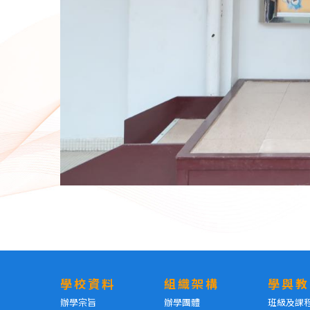
學校資料
組織架構
學與教
辦學宗旨
辦學團體
班級及課