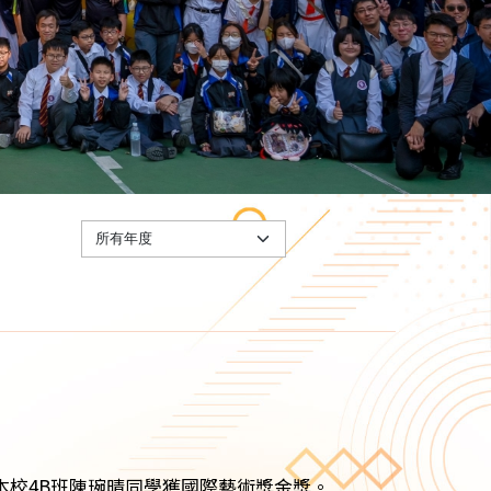
本校4B班陳琬晴同學獲國際藝術獎金獎。