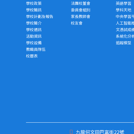
學校政策
法團校董會
英語學習
學校簡訊
委員會組別
學科天地
學校計劃及報告
家長教師會
中央學習
學校簡介
校友會
人工智能
學校通訊
文憑試成
活動資訊
系統化分
學校設備
追蹤模型
教職員隊伍
校曆表
九龍何文田巴富街22號