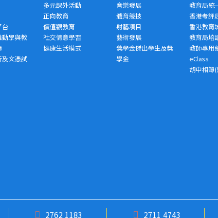
多元課外活動
音樂發展
教育局統
正向教育
體育競技
香港考評
平台
價值觀教育
射藝項目
香港教育
推動學與教
社交情意學習
藝術發展
教育局培
績
健康生活模式
獎學金傑出學生及獎
教師專用
析及文憑試
學金
eClass
胡中相簿(
2762 1183
2711 4743