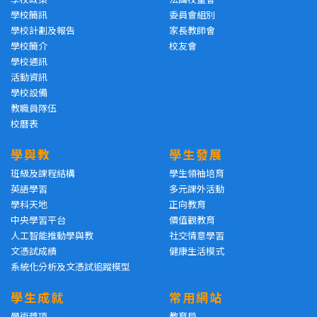
學校簡訊
委員會組別
學校計劃及報告
家長教師會
學校簡介
校友會
學校通訊
活動資訊
學校設備
教職員隊伍
校曆表
學與教
學生發展
班級及課程結構
學生領袖培育
英語學習
多元課外活動
學科天地
正向教育
中央學習平台
價值觀教育
人工智能推動學與教
社交情意學習
文憑試成績
健康生活模式
系統化分析及文憑試追蹤模型
學生成就
常用網站
學術獎項
教育局