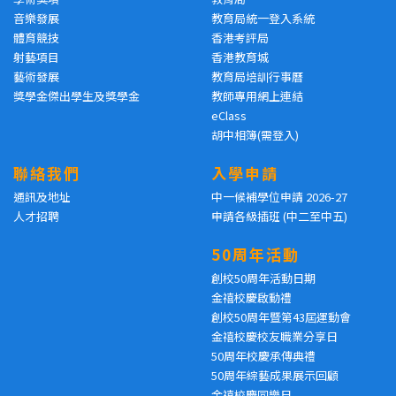
音樂發展
教育局統一登入系統
體育競技
香港考評局
射藝項目
香港教育城
藝術發展
教育局培訓行事曆
獎學金傑出學生及獎學金
教師專用網上連結
eClass
胡中相簿(需登入)
聯絡我們
入學申請
通訊及地址
中一候補學位申請 2026-27
人才招聘
申請各級插班 (中二至中五)
50周年活動
創校50周年活動日期
金禧校慶啟動禮
創校50周年暨第43屆運動會
金禧校慶校友職業分享日
50周年校慶承傳典禮
50周年綜藝成果展示回顧
金禧校慶同樂日