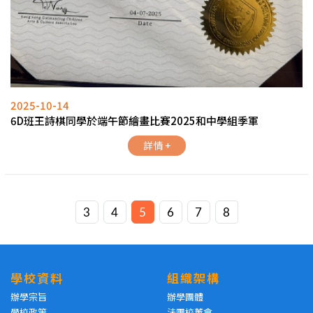
2025-10-14
6D班王詩棋同學於端午節繪畫比賽2025和中學組季軍
詳情 +
3
4
5
6
7
8
學校資料
組織架構
辦學宗旨
辦學團體
學校政策
法團校董會