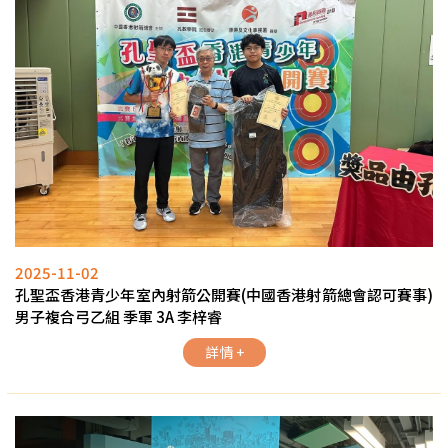
2025-11-02
孔聖盃香港青少年室內射箭公開賽(中國香港射箭總會認可賽事)
男子複合弓乙組 季軍 3A 李梓睿
詳情 +