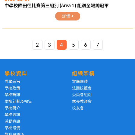
中學校際田徑比賽第三組別 (Area 1) 組別全場總冠軍
詳情 +
2
3
4
5
6
7
學校資料
組織架構
辦學宗旨
辦學團體
學校政策
法團校董會
學校簡訊
委員會組別
學校計劃及報告
家長教師會
學校簡介
校友會
學校通訊
活動資訊
學校設備
教職員隊伍