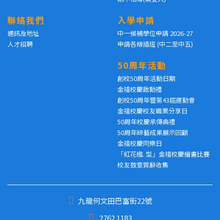
聯絡我們
入學申請
通訊及地址
中一候補學位申請 2026-27
人才招聘
申請各級插班 (中二至中五)
50周年活動
創校50周年活動日期
金禧校慶啟動禮
創校50周年暨第43屆運動會
金禧校慶校友職業分享日
50周年校慶承傳典禮
50周年綜藝成果展示回顧
金禧校慶同樂日
「紅花楹. 型」金禧校慶繪畫比賽
校友致意賀辭收集
九龍何文田巴富街22號
2762 1183