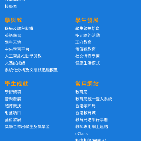
校曆表
學與教
學生發展
班級及課程結構
學生領袖培育
英語學習
多元課外活動
學科天地
正向教育
中央學習平台
價值觀教育
人工智能推動學與教
社交情意學習
文憑試成績
健康生活模式
系統化分析及文憑試追蹤模型
學生成就
常用網站
學術獎項
教育局
音樂發展
教育局統一登入系統
體育競技
香港考評局
射藝項目
香港教育城
藝術發展
教育局培訓行事曆
獎學金傑出學生及獎學金
教師專用網上連結
eClass
胡中相簿(需登入)