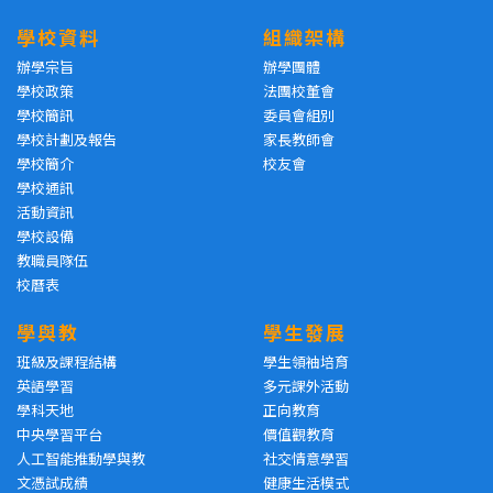
學校資料
組織架構
辦學宗旨
辦學團體
學校政策
法團校董會
學校簡訊
委員會組別
學校計劃及報告
家長教師會
學校簡介
校友會
學校通訊
活動資訊
學校設備
教職員隊伍
校曆表
學與教
學生發展
班級及課程結構
學生領袖培育
英語學習
多元課外活動
學科天地
正向教育
中央學習平台
價值觀教育
人工智能推動學與教
社交情意學習
文憑試成績
健康生活模式