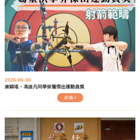
2026-06-30
謝穎瑤、馮迪凡同學榮獲傑出運動員獎
詳情 +