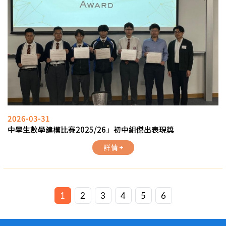
2026-03-31
中學生數學建模比賽2025/26」初中組傑出表現獎
詳情 +
1
2
3
4
5
6