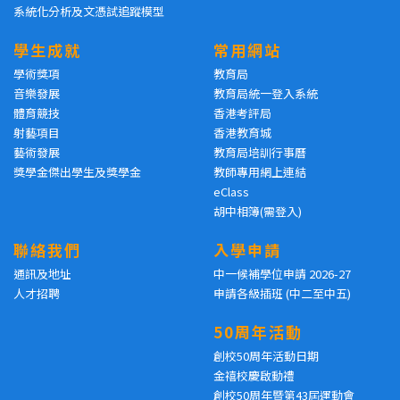
系統化分析及文憑試追蹤模型
學生成就
常用網站
學術獎項
教育局
音樂發展
教育局統一登入系統
體育競技
香港考評局
射藝項目
香港教育城
藝術發展
教育局培訓行事曆
獎學金傑出學生及獎學金
教師專用網上連結
eClass
胡中相簿(需登入)
聯絡我們
入學申請
通訊及地址
中一候補學位申請 2026-27
人才招聘
申請各級插班 (中二至中五)
50周年活動
創校50周年活動日期
金禧校慶啟動禮
創校50周年暨第43屆運動會