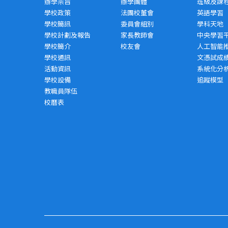
辦學宗旨
辦學團體
班級及課
學校政策
法團校董會
英語學習
學校簡訊
委員會組別
學科天地
學校計劃及報告
家長教師會
中央學習
學校簡介
校友會
人工智能
學校通訊
文憑試成
活動資訊
系統化分
學校設備
追蹤模型
教職員隊伍
校曆表