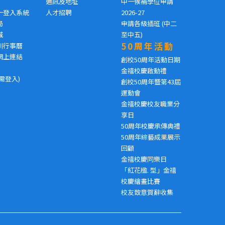
通訊及地址
中一候補學位申請
一登入系統
人才招聘
2026-27
局
申請各級插班 (中二
城
至中五)
50周年活動
訓行事曆
網上連結
創校50周年活動日期
金禧校慶啟動禮
需登入)
創校50周年暨第43屆
運動會
金禧校慶校友職業分
享日
50周年校慶承傳典禮
50周年綜藝成果展示
回顧
金禧校慶同樂日
「紅花楹. 型」金禧
校慶繪畫比賽
校友致意賀辭收集