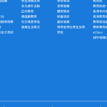
程結構
學生領袖培育
學術獎項
教育局
多元課外活動
音樂發展
教育局統
正向教育
體育競技
香港考評
平台
價值觀教育
射藝項目
香港教育
推動學與教
社交情意學習
藝術發展
教育局培
績
健康生活模式
獎學金傑出學生及獎
教師專用
析及文憑試
學金
eClass
胡中相簿(