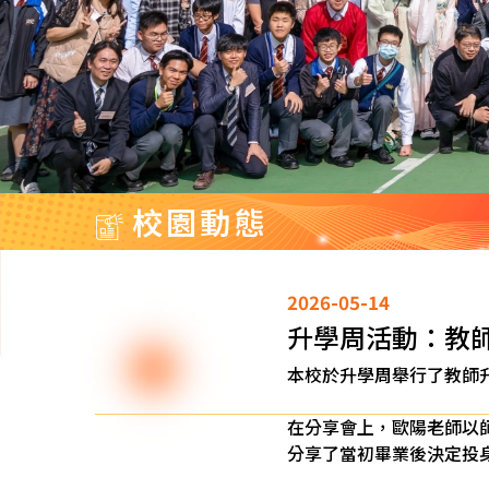
校園動態
2026-05-14
升學周活動：教
本校於升學周舉行了教師
在分享會上，歐陽老師以
分享了當初畢業後決定投